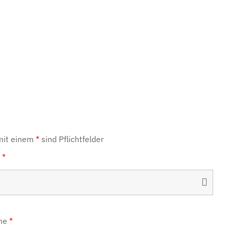
mit einem
*
sind Pflichtfelder
e
*
me
*