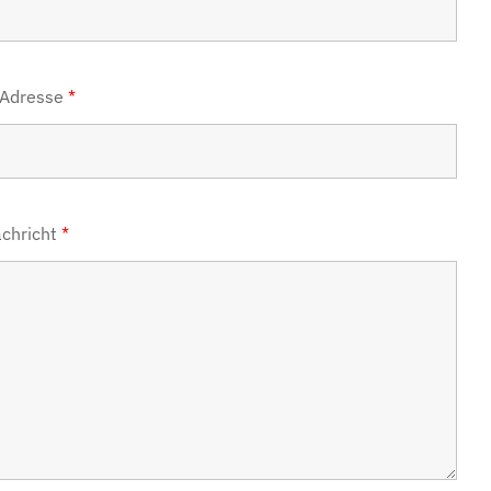
-Adresse
*
achricht
*