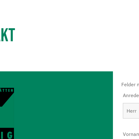
AKT
Felder 
Anred
Vorna