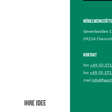
MÖBELWERKSTÄTTE
Gewerbeallee 
09224 Chemnitz
KONTAKT
fon
+49 (0) 37
fax
+49 (0) 37
mail
info@haert
IHRE IDEE